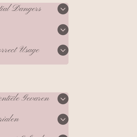
tial Dangers
rrect Usage
entiële Gevaren
rialen