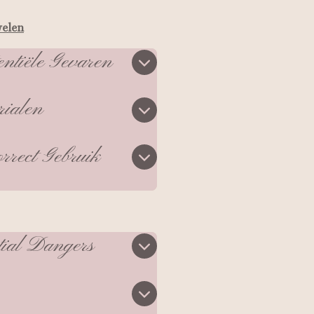
welen
entiële Gevaren
rialen
rrect Gebruik
tial Dangers