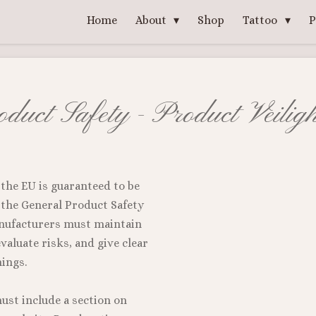
Home
About
Shop
Tattoo
P
duct Safety - Product Veilig
 the EU is guaranteed to be
 the General Product Safety
anufacturers must maintain
evaluate risks, and give clear
ings.
ust include a section on