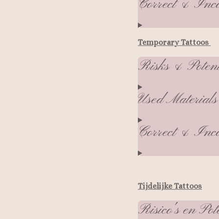
Correct & Inco
Temporary Tattoos
Risks & Poten
Used Materials
Correct & Inco
Tijdelijke Tattoos
Risico's en Pot