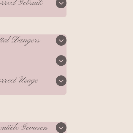
rrect Gebruik
tial Dangers
rrect Usage
entiële Gevaren