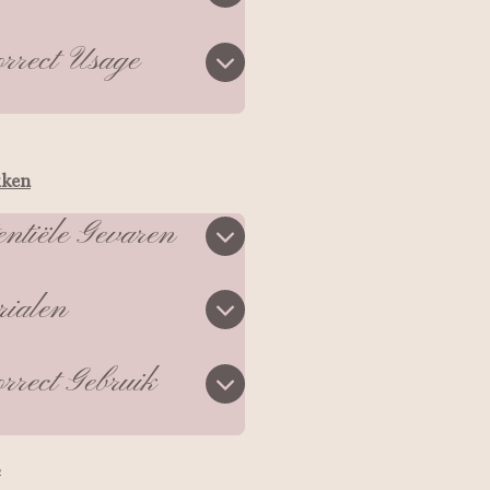
rrect Usage
kken
entiële Gevaren
rialen
rrect Gebruik
s