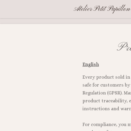
Skip
Atelier Petit Papillon
to
main
content
Pro
English
Every product sold in
safe for customers by
Regulation (GPSR). M
product traceability, 
instructions and warn
For compliance, you m