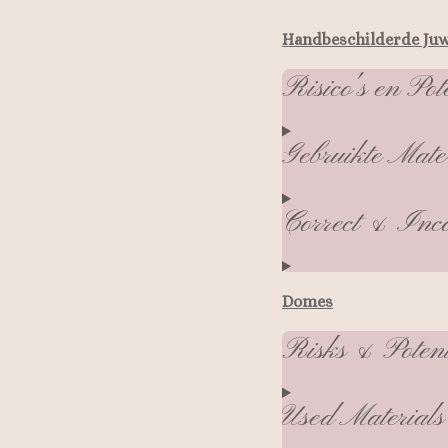
Handbeschilderde Ju
Risico's en Pot
Gebruikte Mate
Correct & Inco
Domes
Risks & Poten
Used Materials