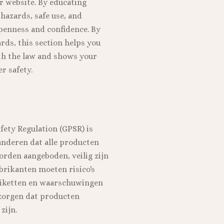
r website. By educating
 hazards, safe use, and
openness and confidence. By
rds, this section helps you
ith the law and shows your
r safety.
fety Regulation (GPSR) is
nderen dat alle producten
rden aangeboden, veilig zijn
brikanten moeten risico's
tiketten en waarschuwingen
 zorgen dat producten
zijn.