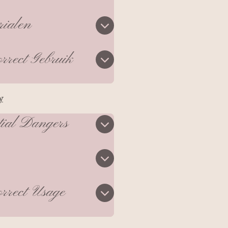
rialen
rrect Gebruik
y
tial Dangers
rrect Usage