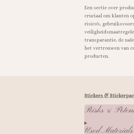
Een sectie over produc
cruciaal om klanten o
risico's, gebruiksvoor
veiligheidsmaatregele
transparantie, de nal
het vertrouwen van c
producten.
Stickers & Stickerpa
Risks & Poten
Used Materials