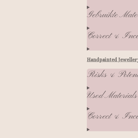
Gebruikte Mate
Correct & Inco
Handpainted Jeweller
Risks & Poten
Used Materials
Correct & Inco