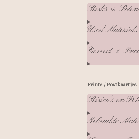
Risks & Poten
Used Materials
Correct & Inco
Prints / Postkaartjes
Risico's en Pot
Gebruikte Mate