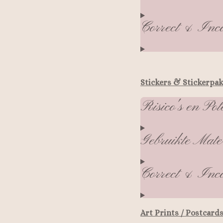
Correct & Inco
Stickers & Stickerpa
Risico's en Pot
Gebruikte Mate
Correct & Inco
Art Prints / Postcard