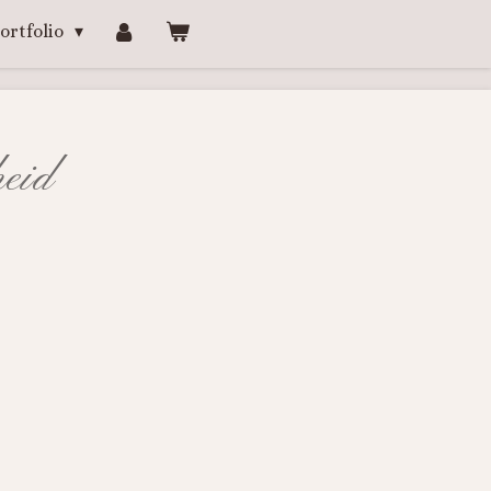
ortfolio
heid